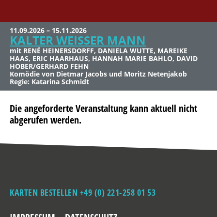
11.09.2026 – 15.11.2026
21.11.2026, 20 Uhr
17.02.2027, 20 Uhr
18.02.2027, 20 Uhr
07.03.2027, 11 Uhr
KALTER WEISSER MANN
JÖRG KNÖR
STADTGEKLIMPER
STADTGEKLIMPER
RALF BAUER
mit RENÉ HEINERSDORFF, DANIELA WUTTE, MAREIKE
Simply My Best!
Aus dem Kölner Stadtleben nicht mehr wegzudenken – Jetzt
Aus dem Kölner Stadtleben nicht mehr wegzudenken – Jetzt
„Das Lächeln am Fuße der Leiter“
HAAS, ERIC HAARHAUS, HANNAH MARIE BAHLO, DAVID
Live im Konzert im Theater am Dom
Live im Konzert im Theater am Dom
HOBER/GERHARD FEHN
Komödie von Dietmar Jacobs und Moritz Netenjakob
Regie: Katarina Schmidt
Die angeforderte Veranstaltung kann aktuell nicht
abgerufen werden.
KARTEN BESTELLEN +49 (0) 221-258 01 53