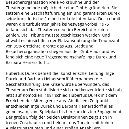
Besucherorganisation Freie Volksbühne und der
Theatergemeinde möglich, die eine GmbH gründeten. Sie
setzten eine Geschäftsführung ein und garantierten Durek
seine künstlerische Freiheit und die Intendanz. Doch damit
waren die turbulenten Jahre keineswegs vorbei. 1975
befand sich das Theater erneut im Bereich der roten
Zahlen. Die Tribüne musste geschlossen werden und
obwohl es hinsichtlich der Platzausnutzung die Traumzahl
von 95% erreichte, drohte das Aus. Stadt und
Besucherorganisation stiegen aus der GmbH aus und es
fand sich eine neue Trägergemeinschaft: Inge Durek und
Barbara Heinersdorff..
Hubertus Durek behielt die künstlerische Leitung, Inge
Durek und Barbara Heinersdorff übernahmen die
Geschäftsführung. Die Krise wurde überwunden, das
Theater am Dom stabilisierte sich und konzentrierte sich ab
jetzt auf Komödien. 1981 schied Hubertus Durek mit dem
Erreichen der Altersgrenze aus. Ab diesem Zeitpunkt
entschieden Inge Durek und Barbara Heinersdorff alles
gemeinsam, vom Spielplan bis hin zum letzten Engagement.
Der große Erfolg der beiden Direktorinnen zeigt sich in
treuen Zuschauern und belohnt das Theater mit hohen
Auslastungsquoten und einer großen Anzahl von