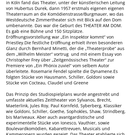
in Köln fand das Theater, unter der künstlerischen Leitung
von Hubertus Durek, dann 1957 erstmals eigenen eigenen
Theaterraum an die Komödienstrasse/Burgmauer, wo das
Westdeutsche Zimmertheater sich mit Blick auf den Dom
umbenannte. Das war die Geburt des THEATER AM DOM.
Es gab eine Bühne und 150 Sitzplätze.
Eröffnungsvorstellung war „Ein Inspektor kommt“ von
Priestley.Die festliche Eröffnung erhielt ihren besonderen
Glanz durch Bernhard Minetti, der die „Theaterprobe“ aus
dem „Wilhelm Meister“ vortrug und mit einem Essay von
Christopher Frey über „Zeitgenössisches Theater“ zur
Premiere von „Ein Phönix zuviel“ vom selbem Autor
überleitete. Rosemarie Fendel spielte die Dynamene.Es
folgten Stücke von Hausmann, Schiller, Goldoni sowie
Stücke von Cocteau, Claudel und Greene
Das Prinzip des Studiospielplans wurde angestrebt und
umfasste aktuelles Zeittheater von Sylvanos, Brecht,
Maeterlink, Jules Roy, Paul Kornfeld, Syberberg, Klassiker
wie Goldoni, Schiller, Goethe, Sophokles, Shaw, Strindberg,
bis Mariveaux. Aber auch avantgardistische und
experimentelle Stücke von Ionesco, Vauthier, sowie
Boulevardkomödien, Kabarettrevuen, Musicals und
Kammeropern wurden gezeigt. Das Theater etablierte sich