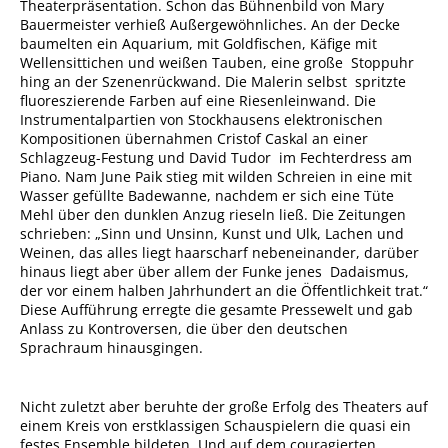
Theaterpräsentation. Schon das Bühnenbild von Mary
Bauermeister verhieß Außergewöhnliches. An der Decke
baumelten ein Aquarium, mit Goldfischen, Käfige mit
Wellensittichen und weißen Tauben, eine große Stoppuhr
hing an der Szenenrückwand. Die Malerin selbst spritzte
fluoreszierende Farben auf eine Riesenleinwand. Die
Instrumentalpartien von Stockhausens elektronischen
Kompositionen übernahmen Cristof Caskal an einer
Schlagzeug-Festung und David Tudor im Fechterdress am
Piano. Nam June Paik stieg mit wilden Schreien in eine mit
Wasser gefüllte Badewanne, nachdem er sich eine Tüte
Mehl über den dunklen Anzug rieseln ließ. Die Zeitungen
schrieben: „Sinn und Unsinn, Kunst und Ulk, Lachen und
Weinen, das alles liegt haarscharf nebeneinander, darüber
hinaus liegt aber über allem der Funke jenes Dadaismus,
der vor einem halben Jahrhundert an die Öffentlichkeit trat.“
Diese Aufführung erregte die gesamte Pressewelt und gab
Anlass zu Kontroversen, die über den deutschen
Sprachraum hinausgingen.
Nicht zuletzt aber beruhte der große Erfolg des Theaters auf
einem Kreis von erstklassigen Schauspielern die quasi ein
festes Ensemble bildeten. Und auf dem couragierten