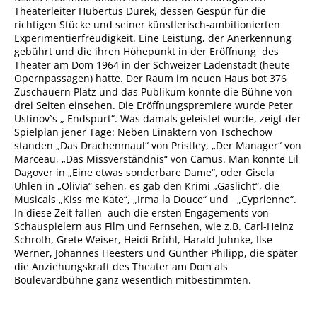
Theaterleiter Hubertus Durek, dessen Gespür für die
richtigen Stücke und seiner künstlerisch-ambitionierten
Experimentierfreudigkeit. Eine Leistung, der Anerkennung
gebührt und die ihren Höhepunkt in der Eröffnung des
Theater am Dom 1964 in der Schweizer Ladenstadt (heute
Opernpassagen) hatte. Der Raum im neuen Haus bot 376
Zuschauern Platz und das Publikum konnte die Bühne von
drei Seiten einsehen. Die Eröffnungspremiere wurde Peter
Ustinov`s „ Endspurt“. Was damals geleistet wurde, zeigt der
Spielplan jener Tage: Neben Einaktern von Tschechow
standen „Das Drachenmaul“ von Pristley, „Der Manager“ von
Marceau, „Das Missverständnis“ von Camus. Man konnte Lil
Dagover in „Eine etwas sonderbare Dame“, oder Gisela
Uhlen in „Olivia“ sehen, es gab den Krimi „Gaslicht“, die
Musicals „Kiss me Kate“, „Irma la Douce“ und „Cyprienne“.
In diese Zeit fallen auch die ersten Engagements von
Schauspielern aus Film und Fernsehen, wie z.B. Carl-Heinz
Schroth, Grete Weiser, Heidi Brühl, Harald Juhnke, Ilse
Werner, Johannes Heesters und Gunther Philipp, die später
die Anziehungskraft des Theater am Dom als
Boulevardbühne ganz wesentlich mitbestimmten.