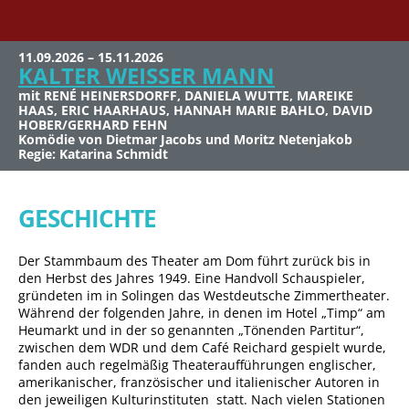
11.09.2026 – 15.11.2026
27.11.2026 – 06.02.2027
12.02.2027 – 18.04.2027
23.04.2027 – 20.06.2027
10.10.2026, 20 Uhr
27.09.2026
KALTER WEISSER MANN
SCHLAFLOS IN HAMM
FISCH SUCHT FAHRRAD
UND DAS IST GUT SO
STEPHAN HIPPE, 100 JAHRE
11.10.2026, 17 Uhr
WDR5 KABARETTFEST
STEPHAN HIPPE die KNEF
AZNAVOUR
KÖLN
mit RENÉ HEINERSDORFF, DANIELA WUTTE, MAREIKE
mit ANJA KRUSE, JOACHIM NIMTZ, HELENA SIGAL, FELIX
mit ISABEL VARELL, MARTIN ARMKNECHT, MADELEINE
mit URSULA KARVEN, SIMONE RETHEL-HEESTERS, CARL
story
HAAS, ERIC HAARHAUS, HANNAH MARIE BAHLO, DAVID
EVERDING
NIESCHE, SEBASTIAN GODER
BRUCHHÄUSER, YAEL HAHN, TILMAN ROSE
Einmal Charles und wie er die Welt sah
Sonntag 27.09.2026, 11 Uhr
HOBER/GERHARD FEHN
Komödie von Yael Hahn
Komödie von Peter Quilter
Komödie von René Heinersdorff
Eine Bühnenshow über das Leben der deutschen Chanson-
Mitwirkende: Lisa Feller, Patrick Nederkoorn, Onkel Fisch,
Komödie von Dietmar Jacobs und Moritz Netenjakob
Regie: Michael von Au
Regie: Simone Pfennig
Regie: René Heinersdorff
Legende mit über 30 Liedern
Markus Barth
Regie: Katarina Schmidt
Moderation: Nessi Tausendschön
GESCHICHTE
Der Stammbaum des Theater am Dom führt zurück bis in
den Herbst des Jahres 1949. Eine Handvoll Schauspieler,
gründeten im in Solingen das Westdeutsche Zimmertheater.
Während der folgenden Jahre, in denen im Hotel „Timp“ am
Heumarkt und in der so genannten „Tönenden Partitur“,
zwischen dem WDR und dem Café Reichard gespielt wurde,
fanden auch regelmäßig Theateraufführungen englischer,
amerikanischer, französischer und italienischer Autoren in
den jeweiligen Kulturinstituten statt. Nach vielen Stationen