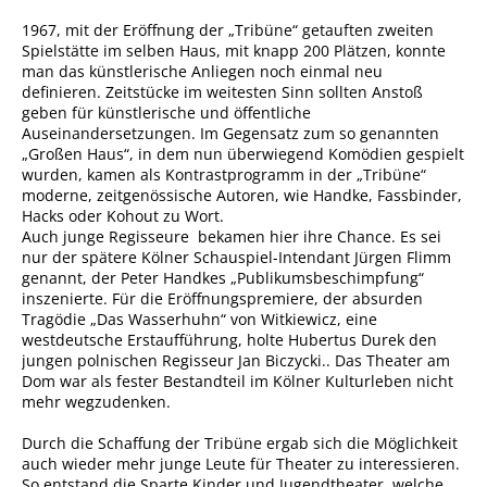
1967, mit der Eröffnung der „Tribüne“ getauften zweiten
Spielstätte im selben Haus, mit knapp 200 Plätzen, konnte
man das künstlerische Anliegen noch einmal neu
definieren. Zeitstücke im weitesten Sinn sollten Anstoß
geben für künstlerische und öffentliche
Auseinandersetzungen. Im Gegensatz zum so genannten
„Großen Haus“, in dem nun überwiegend Komödien gespielt
wurden, kamen als Kontrastprogramm in der „Tribüne“
moderne, zeitgenössische Autoren, wie Handke, Fassbinder,
Hacks oder Kohout zu Wort.
Auch junge Regisseure bekamen hier ihre Chance. Es sei
nur der spätere Kölner Schauspiel-Intendant Jürgen Flimm
genannt, der Peter Handkes „Publikumsbeschimpfung“
inszenierte. Für die Eröffnungspremiere, der absurden
Tragödie „Das Wasserhuhn“ von Witkiewicz, eine
westdeutsche Erstaufführung, holte Hubertus Durek den
jungen polnischen Regisseur Jan Biczycki.. Das Theater am
Dom war als fester Bestandteil im Kölner Kulturleben nicht
mehr wegzudenken.
Durch die Schaffung der Tribüne ergab sich die Möglichkeit
auch wieder mehr junge Leute für Theater zu interessieren.
So entstand die Sparte Kinder und Jugendtheater, welche