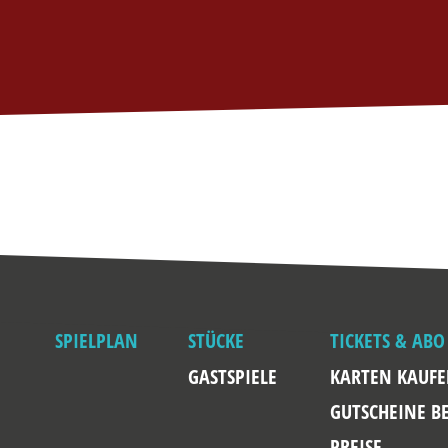
SPIELPLAN
STÜCKE
TICKETS & ABO
GASTSPIELE
KARTEN KAUF
GUTSCHEINE B
PREISE