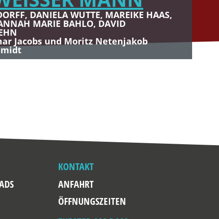
BARETTFEST KÖLN
 HIPPE, 100 JAHRE
DORFF, DANIELA WUTTE, MAREIKE HAAS,
ANNAH MARIE BAHLO, DAVID
 11 Uhr
UR
FEHN
ller, Patrick Nederkoorn, Onkel Fisch, Markus
ar Jacobs und Moritz Netenjakob
hmidt
Tausendschön
 wie er die Welt sah
KONTAKT
ADS
ANFAHRT
ÖFFNUNGSZEITEN