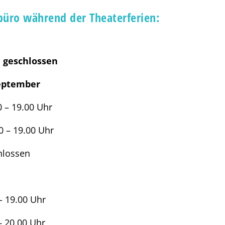
üro während der Theaterferien:
e geschlossen
 September
00 Uhr
0 Uhr
sen
 Uhr
0 Uhr