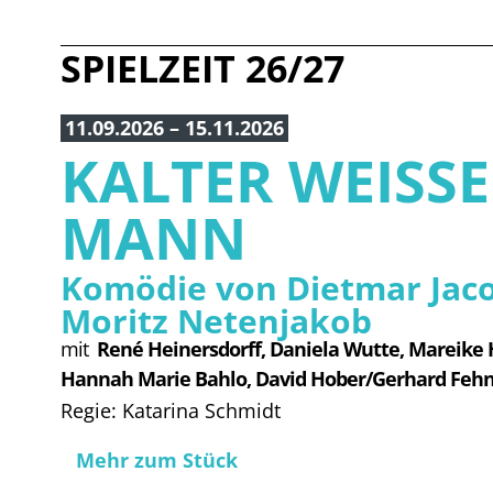
SPIELZEIT 26/27
11.09.2026 – 15.11.2026
KALTER WEISS
MANN
Komödie von Dietmar Jac
Moritz Netenjakob
mit
René Heinersdorff, 
Daniela Wutte, 
Mareike 
Hannah Marie Bahlo, 
David Hober/Gerhard Feh
Regie: Katarina Schmidt
Mehr zum Stück