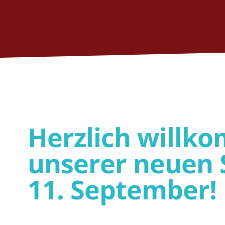
Herzlich willk
unserer neuen S
11. September!