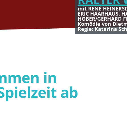
mit RENÉ HEINERS
ERIC HAARHAUS, H
HOBER/GERHARD 
Komödie von Dietm
Regie: Katarina Sc
ommen in
pielzeit ab