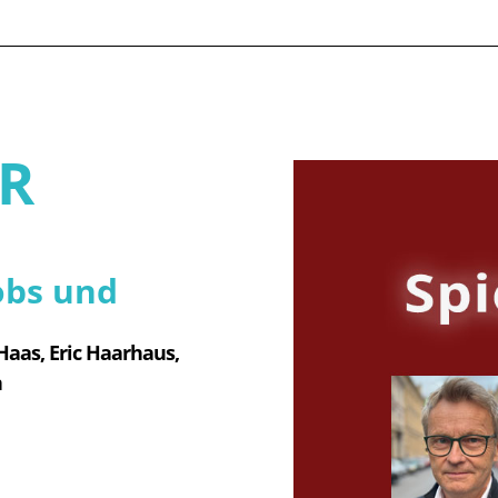
ER
obs und
Haas, 
Eric Haarhaus, 
n