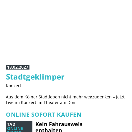
21.11.2026, 20 Uhr
JÖRG KNÖR
11.10.2026, 17 Uhr
STEPHAN HIPPE die KNEF
Simply My Best!
story
Eine Bühnenshow über das Leben der deutschen Chanson-
Legende mit über 30 Liedern
Guest
18.02.2027
Stadtgeklimper
Konzert
Aus dem Kölner Stadtleben nicht mehr wegzudenken – Jetzt
Live im Konzert im Theater am Dom
ONLINE SOFORT KAUFEN
Kein Fahrausweis
TAD
ONLINE
enthalten