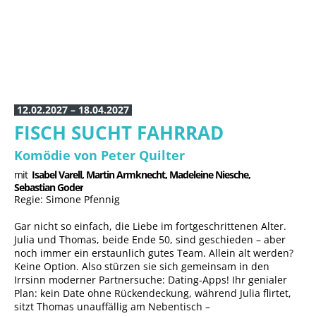
06.06.2027, 11 Uhr
ISABEL VARELL
„Die guten alten Zeiten sind jetzt“
12.02.2027 – 18.04.2027
FISCH SUCHT FAHRRAD
Komödie von Peter Quilter
mit
Isabel Varell, 
Martin Armknecht, 
Madeleine Niesche, 
Sebastian Goder
Regie: Simone Pfennig
Gar nicht so einfach, die Liebe im fortgeschrittenen Alter.
Julia und Thomas, beide Ende 50, sind geschieden – aber
noch immer ein erstaunlich gutes Team. Allein alt werden?
Keine Option. Also stürzen sie sich gemeinsam in den
Irrsinn moderner Partnersuche: Dating-Apps! Ihr genialer
Plan: kein Date ohne Rückendeckung, während Julia flirtet,
sitzt Thomas unauffällig am Nebentisch –