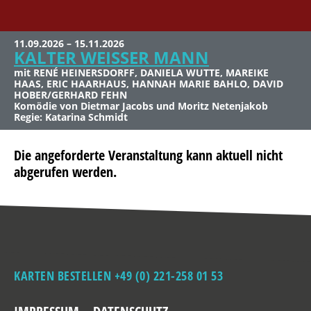
11.09.2026 – 15.11.2026
21.11.2026, 20 Uhr
17.02.2027, 20 Uhr
18.02.2027, 20 Uhr
07.03.2027, 11 Uhr
06.06.2027, 11 Uhr
KALTER WEISSER MANN
JÖRG KNÖR
STADTGEKLIMPER
STADTGEKLIMPER
RALF BAUER
ISABEL VARELL
mit RENÉ HEINERSDORFF, DANIELA WUTTE, MAREIKE
Simply My Best!
Aus dem Kölner Stadtleben nicht mehr wegzudenken – Jetzt
Aus dem Kölner Stadtleben nicht mehr wegzudenken – Jetzt
„Das Lächeln am Fuße der Leiter“
„Die guten alten Zeiten sind jetzt“
HAAS, ERIC HAARHAUS, HANNAH MARIE BAHLO, DAVID
Live im Konzert im Theater am Dom
Live im Konzert im Theater am Dom
HOBER/GERHARD FEHN
Komödie von Dietmar Jacobs und Moritz Netenjakob
Regie: Katarina Schmidt
Die angeforderte Veranstaltung kann aktuell nicht
abgerufen werden.
KARTEN BESTELLEN +49 (0) 221-258 01 53