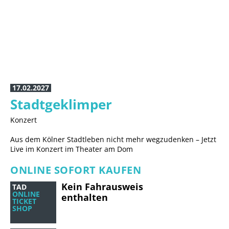
06.06.2027, 11 Uhr
ISABEL VARELL
„Die guten alten Zeiten sind jetzt“
Guest
17.02.2027
Stadtgeklimper
Konzert
Aus dem Kölner Stadtleben nicht mehr wegzudenken – Jetzt
Live im Konzert im Theater am Dom
ONLINE SOFORT KAUFEN
Kein Fahrausweis
TAD
ONLINE
enthalten
TICKET
SHOP