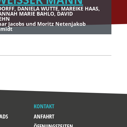
DORFF, DANIELA WUTTE, MAREIKE HAAS,
EKLIMPER
EKLIMPER
ANNAH MARIE BAHLO, DAVID
NÖR
FEHN
ar Jacobs und Moritz Netenjakob
tleben nicht mehr wegzudenken – Jetzt Live
tleben nicht mehr wegzudenken – Jetzt Live
hmidt
ter am Dom
ter am Dom
KONTAKT
ADS
ANFAHRT
ÖFFNUNGSZEITEN