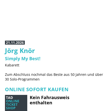
06.06.2027, 11 Uhr
ISABEL VARELL
„Die guten alten Zeiten sind jetzt“
Guest
21.11.2026
Jörg Knör
Simply My Best!
Kabarett
Zum Abschluss nochmal das Beste aus 50 Jahren und über
30 Solo-Programmen
ONLINE SOFORT KAUFEN
Kein Fahrausweis
TAD
ONLINE
enthalten
TICKET
SHOP