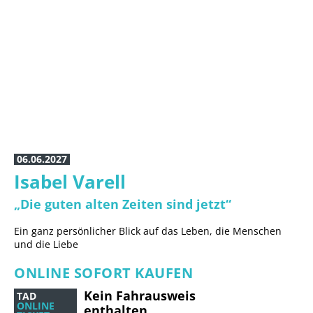
11.10.2026, 17 Uhr
STEPHAN HIPPE die KNEF
story
Eine Bühnenshow über das Leben der deutschen Chanson-
Legende mit über 30 Liedern
Guest
06.06.2027
Isabel Varell
„Die guten alten Zeiten sind jetzt“
Ein ganz persönlicher Blick auf das Leben, die Menschen
und die Liebe
ONLINE SOFORT KAUFEN
Kein Fahrausweis
TAD
ONLINE
enthalten