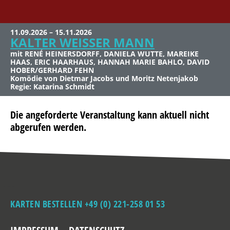
11.09.2026 – 15.11.2026
27.11.2026 – 06.02.2027
KALTER WEISSER MANN
SCHLAFLOS IN HAMM
mit RENÉ HEINERSDORFF, DANIELA WUTTE, MAREIKE
mit ANJA KRUSE, JOACHIM NIMTZ, HELENA SIGAL, FELIX
HAAS, ERIC HAARHAUS, HANNAH MARIE BAHLO, DAVID
EVERDING
HOBER/GERHARD FEHN
Komödie von Yael Hahn
Komödie von Dietmar Jacobs und Moritz Netenjakob
Regie: Michael von Au
Regie: Katarina Schmidt
Die angeforderte Veranstaltung kann aktuell nicht
abgerufen werden.
KARTEN BESTELLEN +49 (0) 221-258 01 53