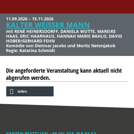
11.09.2026 – 15.11.2026
27.09.2026
KALTER WEISSER MANN
WDR5 KABARETTFEST
KÖLN
mit RENÉ HEINERSDORFF, DANIELA WUTTE, MAREIKE
HAAS, ERIC HAARHAUS, HANNAH MARIE BAHLO, DAVID
Sonntag 27.09.2026, 11 Uhr
HOBER/GERHARD FEHN
Mitwirkende: Lisa Feller, Patrick Nederkoorn, Onkel Fisch,
Komödie von Dietmar Jacobs und Moritz Netenjakob
Markus Barth
Regie: Katarina Schmidt
Moderation: Nessi Tausendschön
Die angeforderte Veranstaltung kann aktuell nicht
abgerufen werden.
teilen